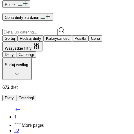
Posiłki
Cena diety za dzień
Sortuj
Rodzaj diety
Kaloryczność
Posiłki
Cena
Wszystkie filtry
Diety
Cateringi
Sortuj według:
672
diet
Diety
Cateringi
1
More pages
22