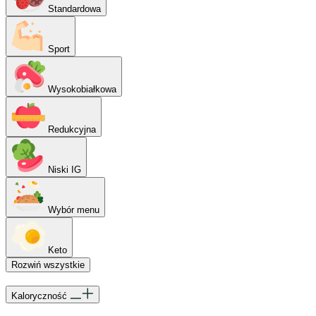
Standardowa
Sport
Wysokobiałkowa
Redukcyjna
Niski IG
Wybór menu
Keto
Rozwiń wszystkie
Kaloryczność