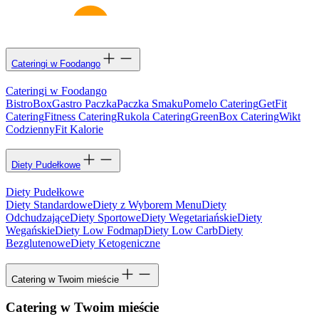
Cateringi w Foodango
Cateringi w Foodango
BistroBox
Gastro Paczka
Paczka Smaku
Pomelo Catering
GetFit
Catering
Fitness Catering
Rukola Catering
GreenBox Catering
Wikt
Codzienny
Fit Kalorie
Diety Pudełkowe
Diety Pudełkowe
Diety Standardowe
Diety z Wyborem Menu
Diety
Odchudzające
Diety Sportowe
Diety Wegetariańskie
Diety
Wegańskie
Diety Low Fodmap
Diety Low Carb
Diety
Bezglutenowe
Diety Ketogeniczne
Catering w Twoim mieście
Catering w Twoim mieście