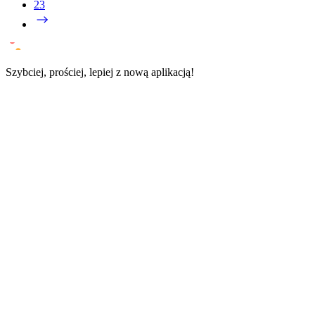
23
Szybciej, prościej, lepiej
z
nową
aplikacją!