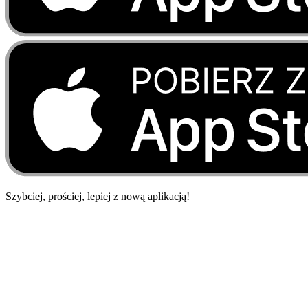
Szybciej, prościej, lepiej
z
nową
aplikacją!