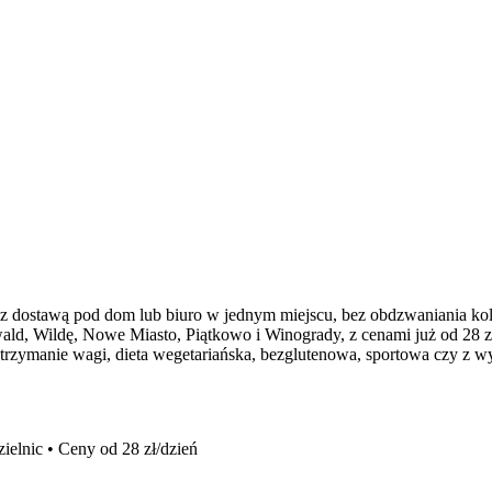
 z dostawą pod dom lub biuro w jednym miejscu, bez obdzwaniania kol
ald, Wildę, Nowe Miasto, Piątkowo i Winogrady, z cenami już od 28 zł 
 utrzymanie wagi, dieta wegetariańska, bezglutenowa, sportowa czy z
elnic • Ceny od 28 zł/dzień