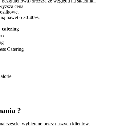
o, bezglutenowa) droższa ze względu na składniki.
wyższa cena.
posiłkowe.
nną nawet o 30-40%.
 catering
Box
ng
ness Catering
alorie
nania ?
najczęściej wybierane przez naszych klientów.