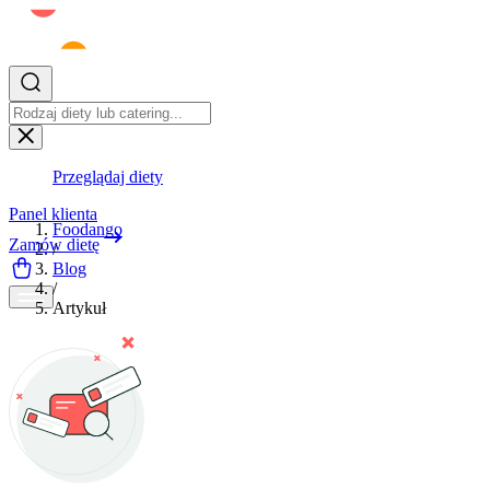
Przeglądaj diety
Panel klienta
Foodango
Zamów dietę
/
Blog
/
Artykuł