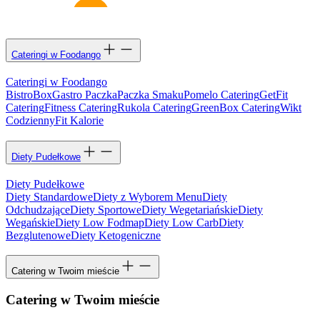
Cateringi w Foodango
Cateringi w Foodango
BistroBox
Gastro Paczka
Paczka Smaku
Pomelo Catering
GetFit
Catering
Fitness Catering
Rukola Catering
GreenBox Catering
Wikt
Codzienny
Fit Kalorie
Diety Pudełkowe
Diety Pudełkowe
Diety Standardowe
Diety z Wyborem Menu
Diety
Odchudzające
Diety Sportowe
Diety Wegetariańskie
Diety
Wegańskie
Diety Low Fodmap
Diety Low Carb
Diety
Bezglutenowe
Diety Ketogeniczne
Catering w Twoim mieście
Catering w Twoim mieście