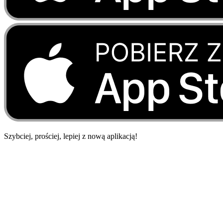
Szybciej, prościej, lepiej
z
nową
aplikacją!