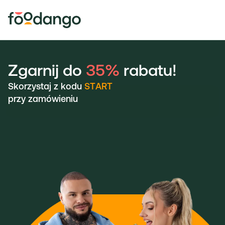
Zgarnij do 
35% 
rabatu!
Skorzystaj z kodu
 START 
przy zamówieniu
Zamów ze zniżką