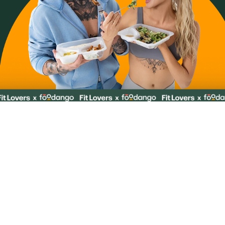
Fit Lovers polecają
Wybieraj spośród ponad 520 diet – teraz w 
niższych cenach.