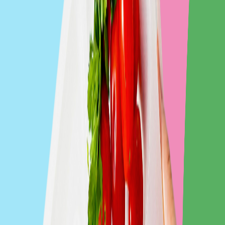
Gastro Paczka
Zobacz catering
Paczka Smaku
Zobacz catering
Dieta Pirata
Zobacz catering