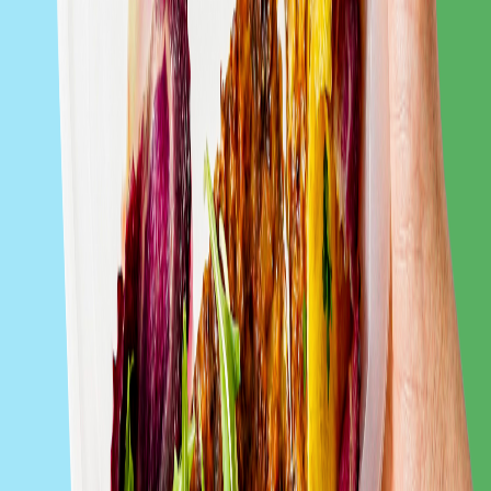
Dziewiąta Planeta
Zobacz catering
Fitness Catering
Zobacz catering
Proszę Zdrowie
Zobacz catering