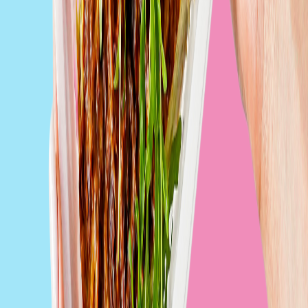
GreenBox Catering
Zobacz catering
Fit Kalorie
Zobacz catering
DietFriend