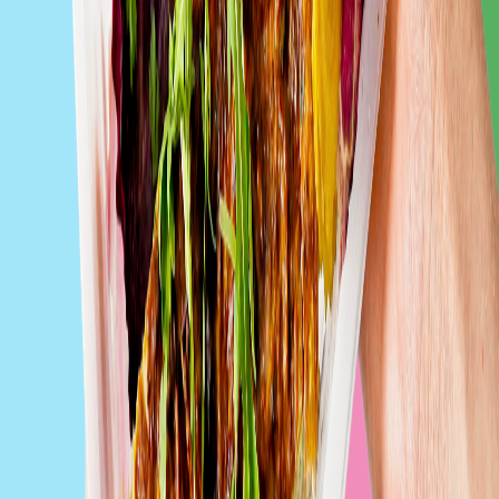
Get Fit Catering
Zobacz catering
Wikt Codzienny
Zobacz catering
Diet Box
Zobacz catering