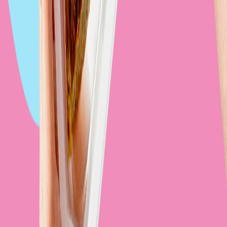
dopasujesz jej pozostałe parametry
Dowiedz się więcej
*Do ceny może zostać doliczona opłata za dostawę zgodnie z
zasadami cateringu. Niektóre cateringi oferują bezpłatną dostawę.
Szczegóły dotyczące kosztów dostawy poznasz w kolejnych
krokach.
Jak to działa?
Zamów dietę
0
1
Zamów dietę
Decydujesz, ile kalorii ma mieć Twoja dieta, na ile dni ją
zamawiasz i gdzie ma do Ciebie przyjechać – do domu, do
pracy czy w inne wygodne miejsce
0
2
Gotowanie i pakowanie