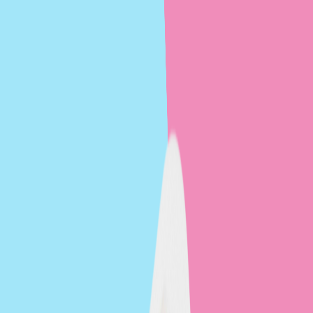
Sport
Keto
Niski IG
Redukcyjna
Wegetariańska
Wszystkie kategorie
Mam Wybór
◦
Sztos
Z wyborem menu
Hashimoto
◦
BistroBox