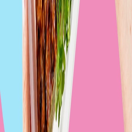
Zobacz catering
Szklarnia Zdrowia
Zobacz catering
Dieta Zwycięstwa
Zobacz catering
Multi
dieta
Codziennie inna dieta od innego cateringu
Wybierz rodzaj diety i kaloryczność, a w następnym kroku