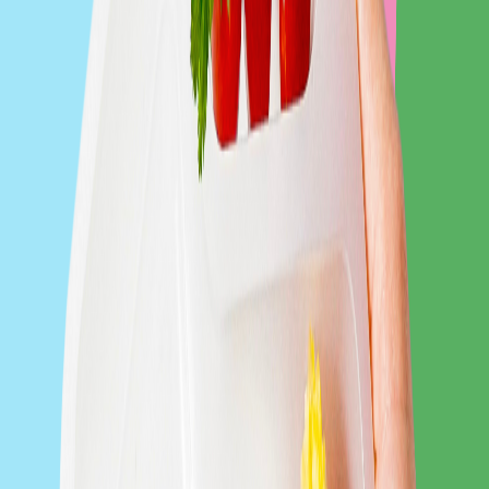
Sztos
Zobacz catering
Fit Catering
Zobacz catering
MediDieta
Zobacz catering