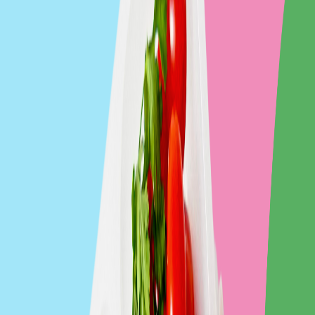
Mister Smaku
Zobacz catering
Pomelo
Zobacz catering
UrbanFits
Zobacz catering