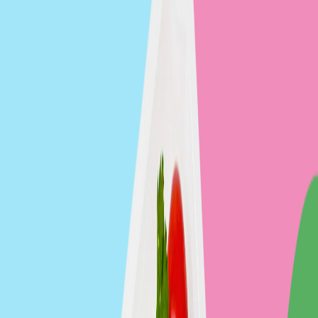
Klasyk
◦
Urban Fits
Ponad
39
cateringów
w
jednym
miejscu
40+ cateringów
100 000+ zamówionych diet
Dostawa 7 dni w tygodniu
Średnia ocen 4.8