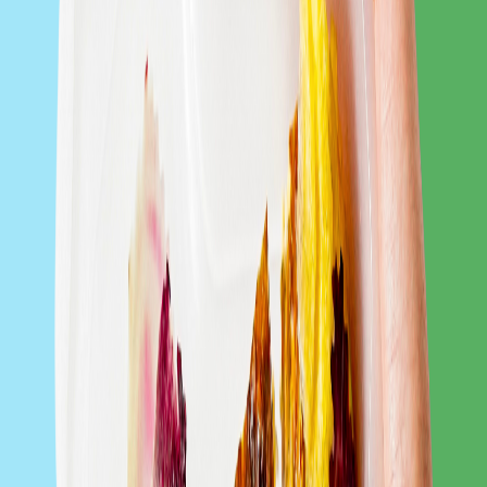
Fit Apetit
Zobacz catering
Rukola
Zobacz catering
BistroBox
Zobacz catering